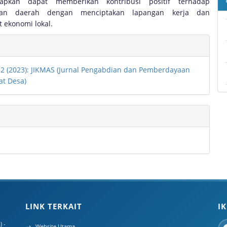
rapkan dapat memberikan kontribusi positif terhadap
ian daerah dengan menciptakan lapangan kerja dan
ekonomi lokal.
e
ls
. 2 (2023): JIKMAS (Jurnal Pengabdian dan Pemberdayaan
at Desa)
LINK TERKAIT
I
 -
Website Utama