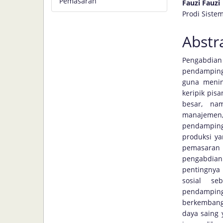
Pemasaran
Fauzi Fauzi
Prodi Siste
Abstr
Pengabdia
pendamping
guna menin
keripik pis
besar, na
manajemen
pendampinga
produksi ya
pemasaran 
pengabdia
pentingnya
sosial se
pendampin
berkembang 
daya saing 