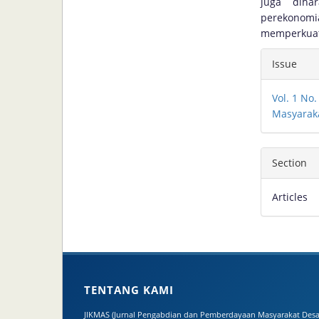
juga diha
perekonom
memperkuat 
Articl
Issue
Detai
Vol. 1 No
Masyarak
Section
Articles
TENTANG KAMI
JIKMAS (Jurnal Pengabdian dan Pemberdayaan Masyarakat Desa)