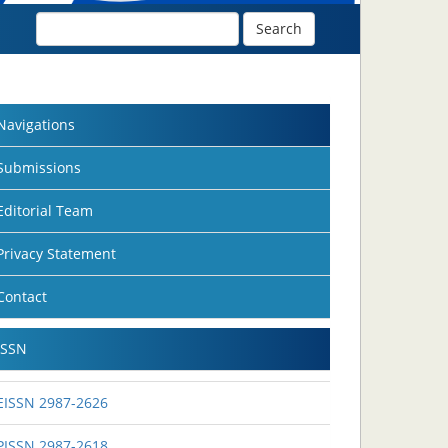
Search
Navigations
Submissions
Editorial Team
Privacy Statement
Contact
ISSN
EISSN 2987-2626
PISSN 2987-2618