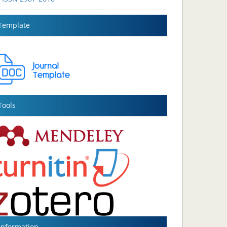
Template
Tools
Information