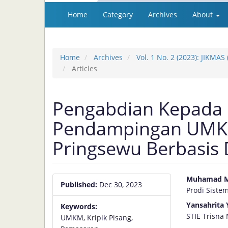
Quick
Home
Category
Archives
About
jump
to
page
content
Home
Archives
Vol. 1 No. 2 (2023): JIKM
Main
Articles
Navigation
Main
Content
Pengabdian Kepada 
Sidebar
Pendampingan UMKM 
Pringsewu Berbasis D
Article
Main
Muhamad M
Published:
Dec 30, 2023
Prodi Siste
Sidebar
Articl
Yansahrita 
Keywords:
Conte
STIE Trisna
UMKM, Kripik Pisang,